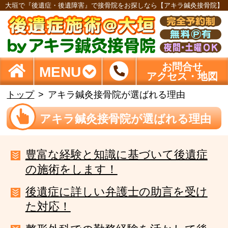
大垣で『後遺症・後遺障害』で接骨院をお探しなら【アキラ鍼灸接骨院】
お問合せ
MENU
アクセス・地図
トップ
アキラ鍼灸接骨院が選ばれる理由
アキラ鍼灸接骨院が選ばれる理由
豊富な経験と知識に基づいて後遺症
の施術をします！
後遺症に詳しい弁護士の助言を受け
た対応！