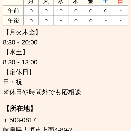
月
火
水
木
金
土
日
○
○
○
○
○
○
-
午前
○
○
-
○
○
-
-
午後
【月火木金】
8:30～20:00
【水土】
8:30～13:00
【定休日】
日・祝
※休日や時間外でも応相談
【所在地】
〒503-0817
岐阜県大垣市上面4-89-2