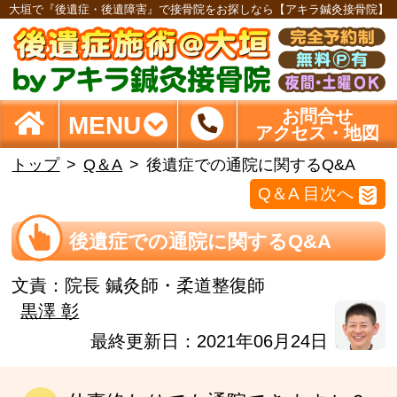
大垣で『後遺症・後遺障害』で接骨院をお探しなら【アキラ鍼灸接骨院】
お問合せ
MENU
アクセス・地図
トップ
Q＆A
後遺症での通院に関するQ&A
Q＆A 目次へ
後遺症での通院に関するQ&A
文責：
院長 鍼灸師・柔道整復師
黒澤 彰
最終更新日：2021年06月24日